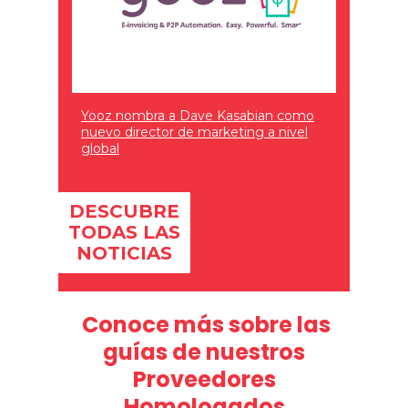
Yooz nombra a Dave Kasabian como
nuevo director de marketing a nivel
global
DESCUBRE
TODAS LAS
NOTICIAS
Conoce más sobre las
guías de nuestros
Proveedores
Homologados