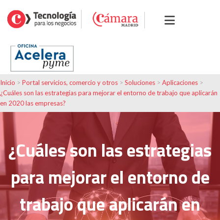
Inicio
>
Portal servicios, comercio y otros
>
Soluciones
>
Aplicaciones
>
¿Cuáles son las estrategias para mejorar el entorno de trabajo que aplicarán
en 2020 las empresas?
¿Cuáles son las estrategias
para mejorar el entorno de
trabajo que aplicarán en