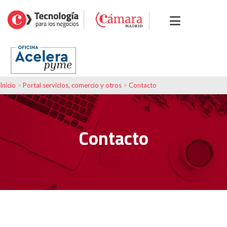
Inicio
>
Portal servicios, comercio y otros
>
Contacto
Contacto