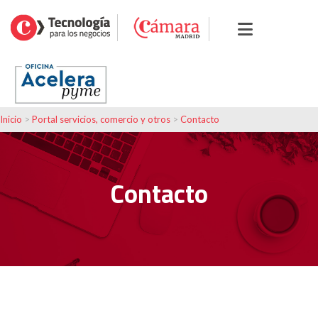
Inicio
>
Portal servicios, comercio y otros
>
Contacto
Contacto