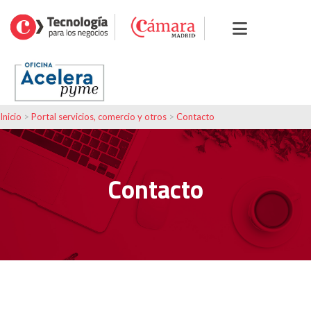
Inicio
>
Portal servicios, comercio y otros
>
Contacto
Contacto