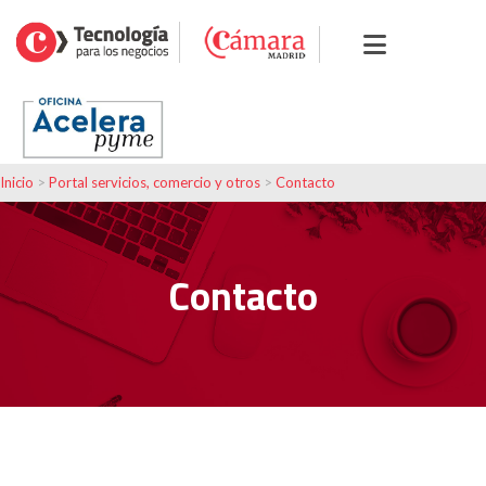
Inicio
>
Portal servicios, comercio y otros
>
Contacto
Contacto