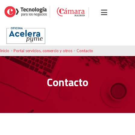
Inicio
>
Portal servicios, comercio y otros
>
Contacto
Contacto