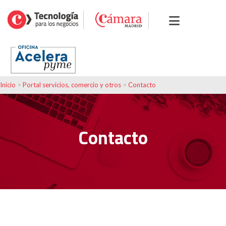
Inicio
>
Portal servicios, comercio y otros
>
Contacto
Contacto