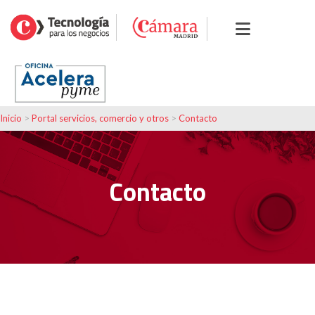
Inicio
>
Portal servicios, comercio y otros
>
Contacto
Contacto