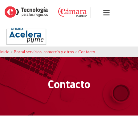
Inicio
>
Portal servicios, comercio y otros
>
Contacto
Contacto