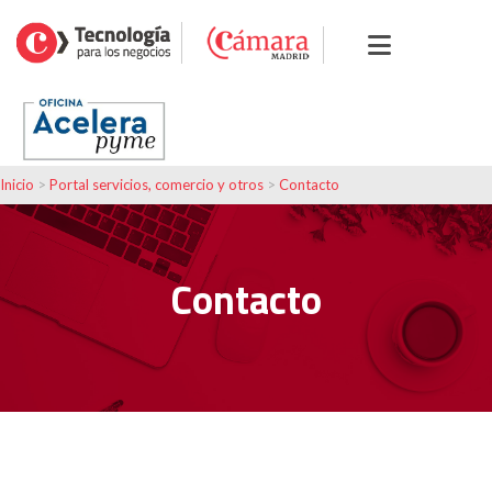
Inicio
>
Portal servicios, comercio y otros
>
Contacto
Contacto