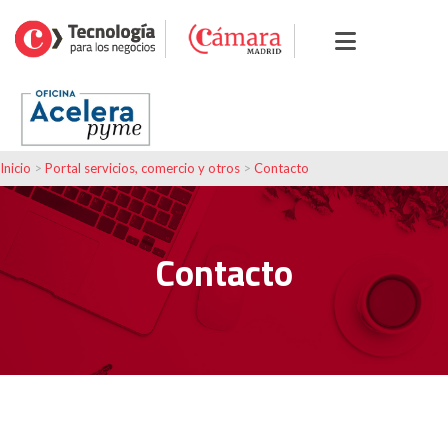
Inicio
>
Portal servicios, comercio y otros
>
Contacto
Contacto