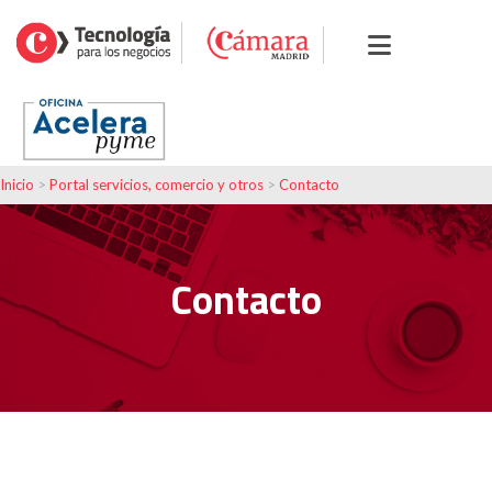
Inicio
>
Portal servicios, comercio y otros
>
Contacto
Contacto